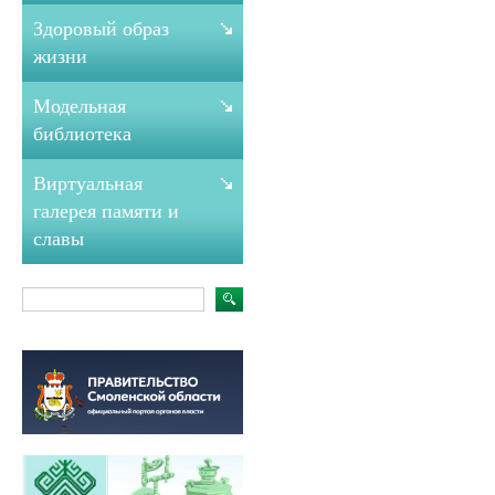
Здоровый образ
жизни
Модельная
библиотека
Виртуальная
галерея памяти и
славы