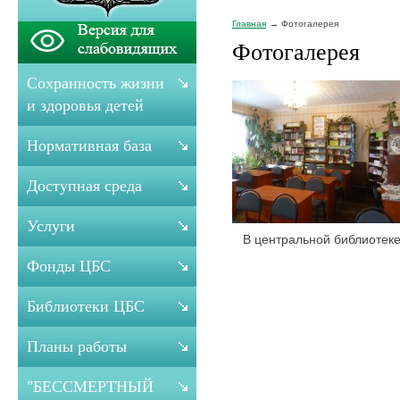
Главная
Фотогалерея
Фотогалерея
Сохранность жизни
и здоровья детей
Нормативная база
Доступная среда
Услуги
В центральной библиотек
Фонды ЦБС
Библиотеки ЦБС
Планы работы
"БЕССМЕРТНЫЙ